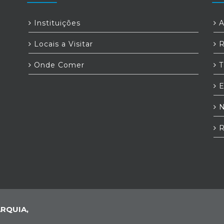
Instituições
A
Locais a Visitar
R
Onde Comer
T
E
N
R
RQUIA,