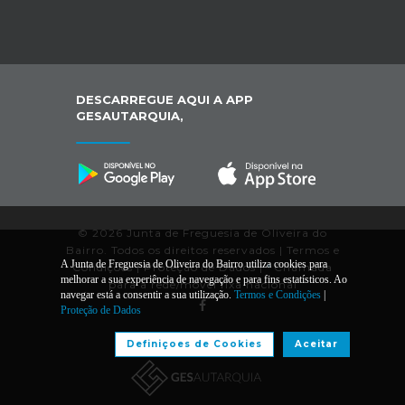
DESCARREGUE AQUI A APP
GESAUTARQUIA,
© 2026 Junta de Freguesia de Oliveira do
Bairro. Todos os direitos reservados |
Termos e
A Junta de Freguesia de Oliveira do Bairro utiliza cookies para
Condições
|
Proteção de Dados
|
*
Chamada
melhorar a sua experiência de navegação e para fins estatísticos. Ao
para a rede/móvel fixa nacional
navegar está a consentir a sua utilização.
Termos e Condições
|
Proteção de Dados
Desenvolvido por:
Definiçoes de Cookies
Aceitar