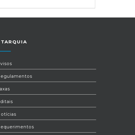
UTARQUIA
visos
egulamentos
axas
ditais
otícias
equerimentos