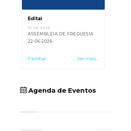
Edital
22-05-2026
REGUESIA
Campanha de Vacinação
promovida pelo Município de
Oliveira do Bairro
Ver mais...
Partilhar
Ver mais...
Agenda de Eventos