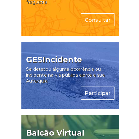
freguesia
Consultar
GESIncidente
Se detetou alguma ocorrência ou
incidente na via pública alerte a sua
Autarquia
Participar
Balcão Virtual